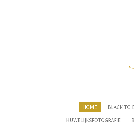
Ga
direct
naar
de
hoofdinhoud
HOME
BLACK TO 
HUWELIJKSFOTOGRAFIE